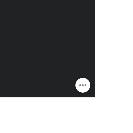
Nilüfer "Nelly" Türkmen schrieb
die Geschichte ihrer Kindheit und
Jugend unter Klarnamen und mit
Erlaubnis der Mutter. Nilüfer ist in
der Aufklärungsarbeit zu
psychischen Erkrankungen aktiv
und besucht ihre Mutter
regelmäßig in dem Heim für
betreutes Wohnen, in dem sie
heute lebt. Sie wünscht sich, dass
wir alle netter mit psychisch
kranken Menschen umgehen
würden.
Mehr über mich