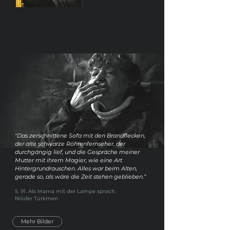
"Das zerschnittene Sofa mit den Brandflecken,
der alte schwarze Röhrenfernseher, der
durchgängig lief, und die Gespräche meiner
Mutter mit ihrem Magier, wie eine Art
Hintergrundrauschen. Alles war beim Alten,
gerade so, als wäre die Zeit stehen geblieben.“
S. 91. Als Mama mit der Lampe sprach.
Nilüfer Türkmen
Mehr Bilder